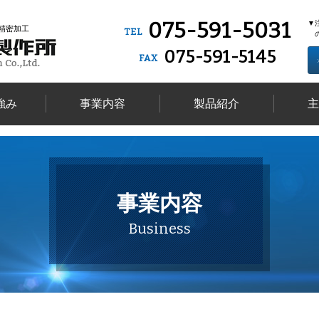
075-591-5031
▼
精密加工
TEL
075-591-5145
FAX
強み
事業内容
製品紹介
主
事業内容
Business