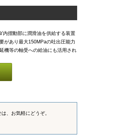
ダ内摺動部に潤滑油を供給する装置
があり最大150MPaの吐出圧能力
圧延機等の軸受への給油にも活用され
せは、お気軽にどうぞ。