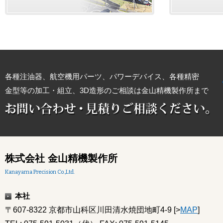
各種注油器、航空機用パーツ、パワーデバイス、各種精密
金型等の加工・組立、3D造形のご相談は金山精機製作所まで
株式会社 金山精機製作所
Kanayama Precision Co.,Ltd.
本社
〒607-8322 京都市山科区川田清水焼団地町4-9 [>
MAP
]