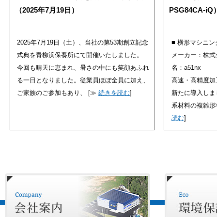
（2025年7月19日）
PSG84CA-
2025年7月19日（土）、当社の第53期創立記念
■ 横形マシニ
式典を青柳浜保養所にて開催いたしました。
メーカー：株式
今回も晴天に恵まれ、暑さの中にも笑顔あふれ
名：a51nx
る一日となりました。従業員ほぼ全員に加え、
高速・高精度加
ご家族のご参加もあり、
[≫
続きを読む
]
新たに導入しま
系材料の複雑形
読む
]