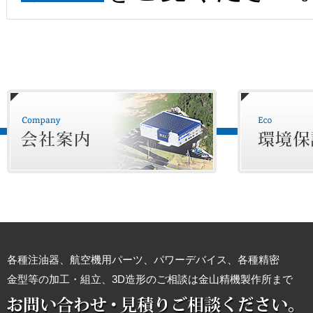
各種注油器、航空機用パーツ、パワーデバイス、各種精密
金型等の加工・組立、3D造形のご相談は金山精機製作所まで