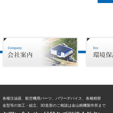
各種注油器、航空機用パーツ、パワーデバイス、各種精密
金型等の加工・組立、3D造形のご相談は金山精機製作所まで