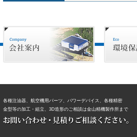
各種注油器、航空機用パーツ、パワーデバイス、各種精密
金型等の加工・組立、3D造形のご相談は金山精機製作所まで