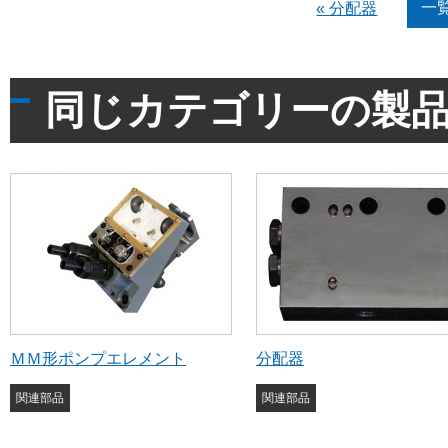
一
« 分配器
同じカテゴリーの製
ＭＭ形ポンプエレメント
分配器
関連部品
関連部品