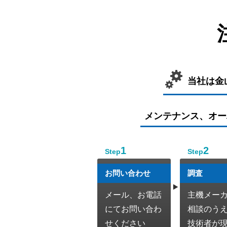
当社は金
メンテナンス、オー
1
2
Step
Step
お問い合わせ
調査
メール、お電話
主機メー
にてお問い合わ
相談のう
せください
技術者が