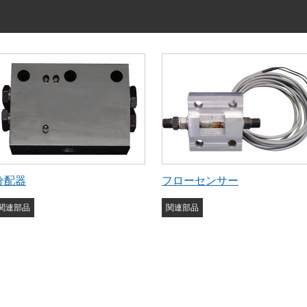
分配器
フローセンサー
関連部品
関連部品