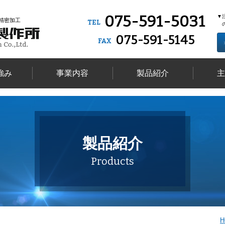
075-591-5031
▼
精密加工
TEL
075-591-5145
FAX
強み
事業内容
製品紹介
主
製品紹介
Products
H