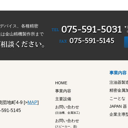
デバイス、各種精密
075-591-5031
▼
TEL
談は金山精機製作所まで
075-591-5145
FAX
事業内容
注油器製
HOME
精密金属
事業内容
こーとな
主要設備
団地町4-9 [>
MAP
]
JAPAN 
お問い合わせ
-591-5145
(注油機、金属加工)
企業主導
お問い合わせ
(スピーカー、器)