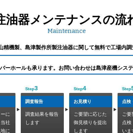
注油器メンテナンスの流
Maintenance
山精機製、島津製作所製注油器に関して無料で工場内調
バーホールも承ります。お問い合わせは島津産機シス
3
4
Step
Step
Step
調査報告
お見積り
点検
カーに
調査結果を報告
ご要望に応じた
ご要
え当社
します
御見積りを提出
点検
現地に
します
いま