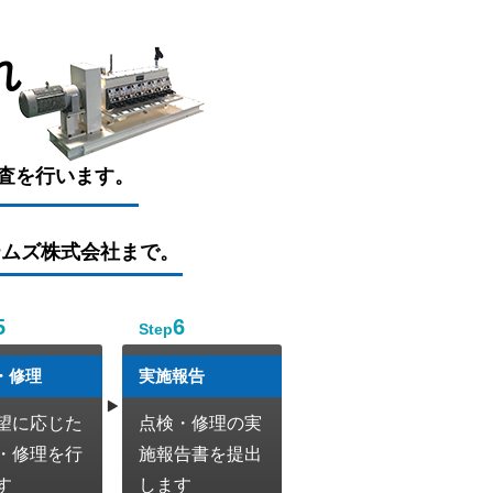
れ
査を行います。
テムズ株式会社まで。
5
6
Step
・修理
実施報告
望に応じた
点検・修理の実
・修理を行
施報告書を提出
す
します